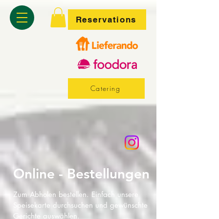
Reservations
Catering
Online - Bestellungen
Zum Abholen bestellen. Einfach unsere
Speisekarte durchsuchen und gewünschte
Gerichte auswählen.