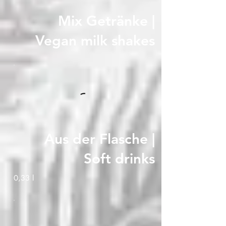
Mix Getränke |
Vegan milk shakes
Aus der Flasche |
Soft drinks
0,33 l