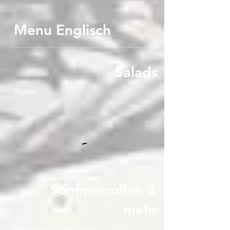
Menu Englisch
Salads
Starter
Sommerrollen &
mehr
Vorspeisen | zum Teilen