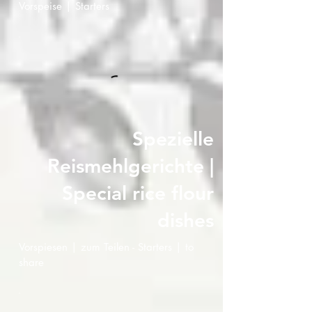
Vorspeise | Starters
Spezielle
Reismehlgerichte |
Special rice flour
dishes
Vorspiesen | zum Teilen - Starters | to
share