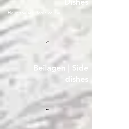
Dishes
Hauptspeise | Main course
Beilagen | Side
dishes