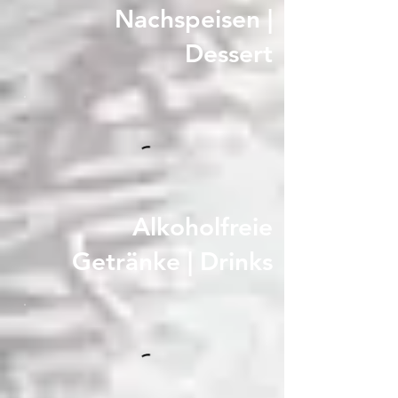
Nachspeisen |
Dessert
Alkoholfreie
Getränke | Drinks