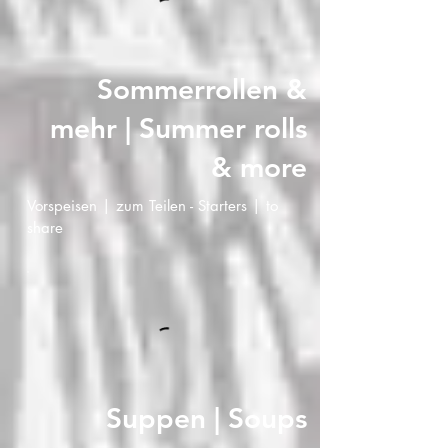
Sommerrollen &
mehr | Summer rolls
& more
Vorspeisen | zum Teilen - Starters | to
share
Suppen | Soups