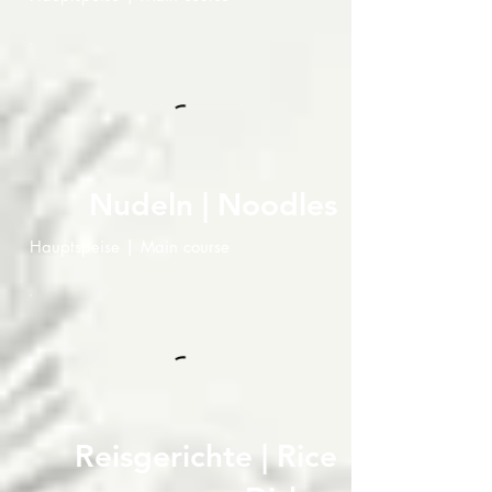
Nudeln | Noodles
Hauptspeise | Main course
Reisgerichte | Rice