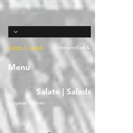
Salate | Salads
Sommerrollen & mehr...
Menu
Salate | Salads
Vorspeise | Starter